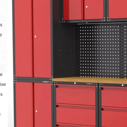
es
de
ne
ise
es
u