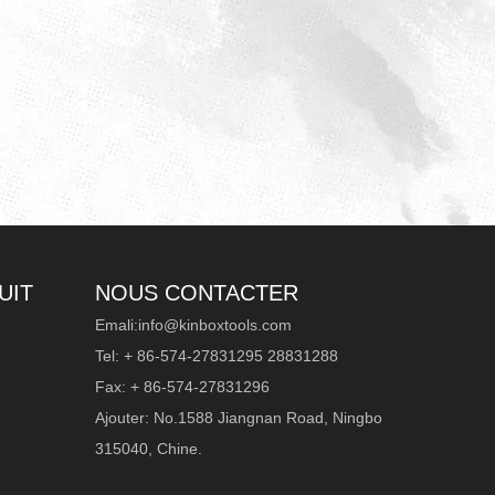
UIT
NOUS CONTACTER
Emali:
info@kinboxtools.com
Tel: + 86-574-27831295 28831288
Fax: + 86-574-27831296
Ajouter: No.1588 Jiangnan Road, Ningbo
315040, Chine.