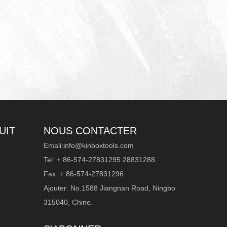
UIT
NOUS CONTACTER
Emali:
info@kinboxtools.com
Tel: + 86-574-27831295 28831288
Fax: + 86-574-27831296
Ajouter: No.1588 Jiangnan Road, Ningbo
315040, Chine.