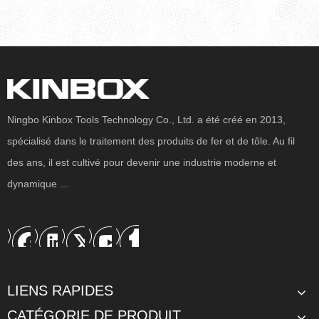
Les avantages des systèmes de stockage de garage
modulaires
Ningbo Kinbox Tools Technology Co., Ltd. a été créé en 2013,
2026-05-06
spécialisé dans le traitement des produits de fer et de tôle. Au fil
Les espaces de garage ont beaucoup changé au fil des années.
des ans, il est cultivé pour devenir une industrie moderne et
Pour certaines personnes, le garage est encore avant tout un
dynamique ...
endroit pour garer une voiture. Mais pour de nombreux
propriétaires, techniciens, amateurs et utilisateurs d’ateliers,
c’est devenu quelque chose de bien plus important.
LIENS RAPIDES
CATÉGORIE DE PRODUIT