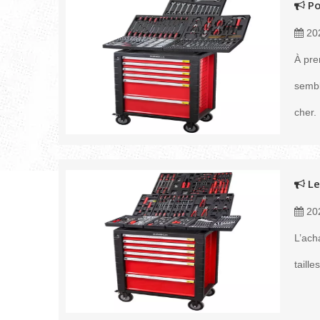
Po
20
À pre
sembl
cher.
Le
20
L’ach
taill