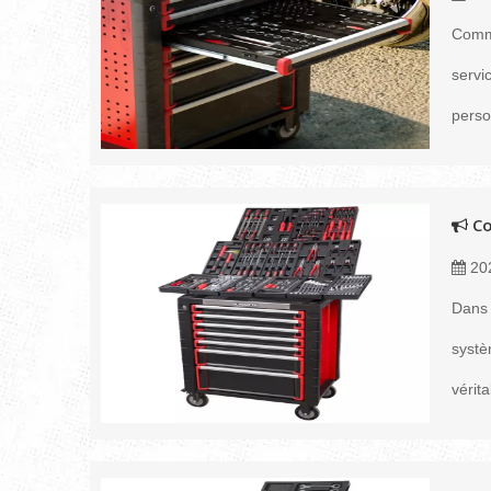
Comme
servi
perso
Co
20
Dans 
systè
vérit