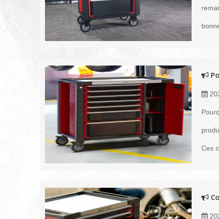
remarq
bonne
Po
20
Pourq
produ
Ces c
Co
20