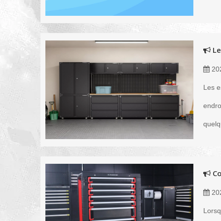
Le
20
Les e
endro
quelq
Co
20
Lorsq