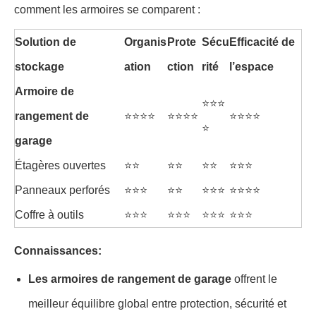
comment les armoires se comparent :
Solution de
Organis
Prote
Sécu
Efficacité de
stockage
ation
ction
rité
l’espace
Armoire de
⭐⭐⭐
rangement de
⭐⭐⭐⭐
⭐⭐⭐⭐
⭐⭐⭐⭐
⭐
garage
Étagères ouvertes
⭐⭐
⭐⭐
⭐⭐
⭐⭐⭐
Panneaux perforés
⭐⭐⭐
⭐⭐
⭐⭐⭐
⭐⭐⭐⭐
Coffre à outils
⭐⭐⭐
⭐⭐⭐
⭐⭐⭐
⭐⭐⭐
Connaissances:
Les armoires de rangement de garage
offrent le
meilleur équilibre global entre protection, sécurité et