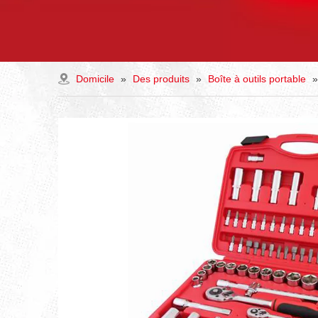
Domicile
»
Des produits
»
Boîte à outils portable