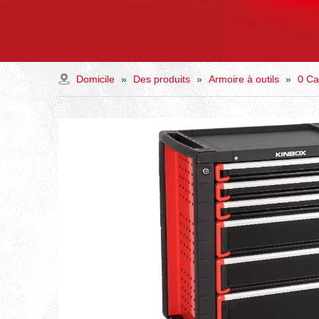
Domicile
»
Des produits
»
Armoire à outils
»
0 Ca