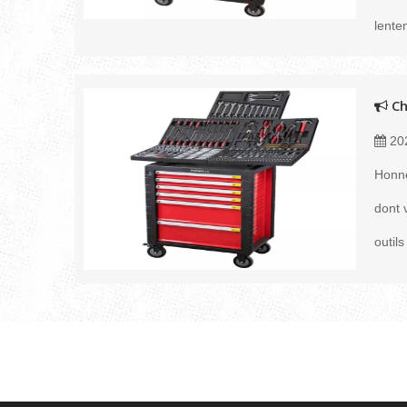
lente
Ch
20
Honnê
dont 
outil