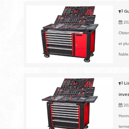
Gu
20
Obten
et pl
fiabl
Li
inve
20
Honnê
terme