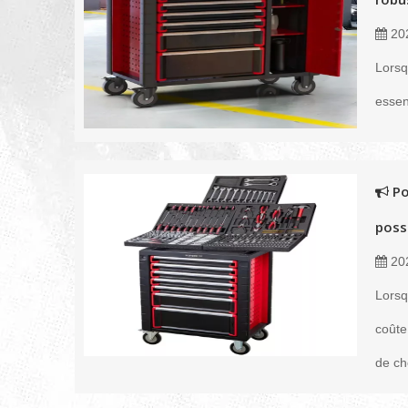
20
Lorsq
essent
Po
poss
20
Lorsq
coûte
de ch