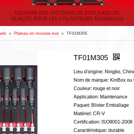
uels
»
Plateau en mousse eva
»
TF01M305
TF01M305
Lieu d'origine: Ningbo, Chin
Nom de marque: KinBox o
Couleur: rouge et noir
Application: Maintenance
Paquet: Blister Emballage
Matériel: CR-V
Certification: ISO9001-2008
Caractéristique: durable