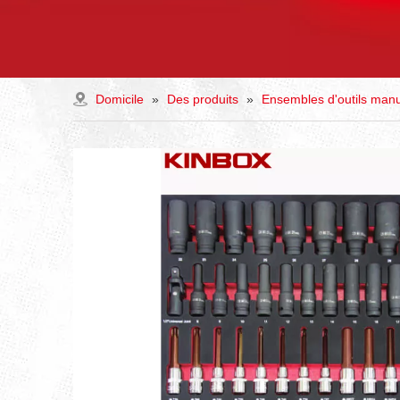
Domicile
»
Des produits
»
Ensembles d'outils man