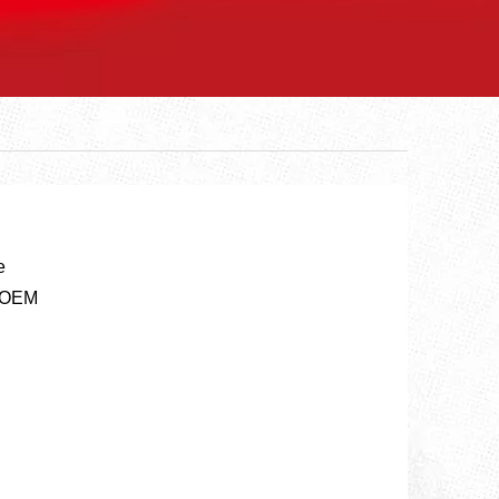
e
u OEM