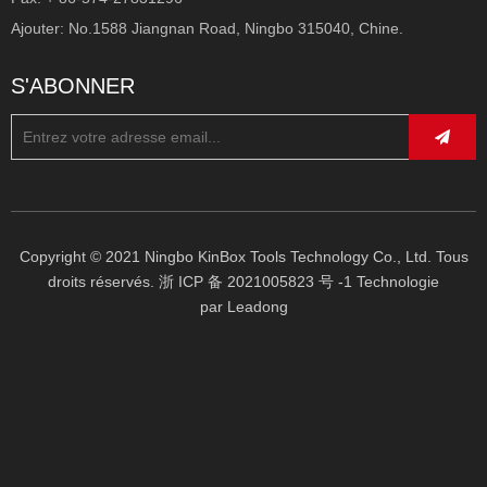
Ajouter: No.1588 Jiangnan Road, Ningbo 315040, Chine.
S'ABONNER
Situé dans la zone industrielle de Cixi, l'un des plus 
beaux quartiers de Ningbo, son nouvel atelier occupe 
une superficie d'environ 50 000 mètres carrés. Grâce à 
une production réalisée avec les technologies les plus 
Copyright © 2021 Ningbo KinBox Tools Technology Co., Ltd. Tous
avancées pour le travail et le traitement des tôles, 
droits réservés.
浙 ICP 备 2021005823 号 -1
Technologie
associées à une organisation dynamique, KinBox est 
par
Leadong
devenue l'une des principales entreprises du secteur, 
présentes sur les marchés nationaux et internationaux.