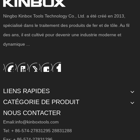
Ningbo Kinbox Tools Technology Co., Ltd. a été créé en 2013,
Cabinet de rangement d'outils économiques 7 tiroirs pour l'entrepôt
7 tiroirs en gros de l'armoire de rangement des outils pour l'entrepôt
spécialisé dans le traitement des produits de fer et de tôle. Au fil
des ans, il est cultivé pour devenir une industrie moderne et
dynamique ...
LIENS RAPIDES
CATÉGORIE DE PRODUIT
NOUS CONTACTER
Emali:
info@kinboxtools.com
Tel: + 86-574-27831295 28831288
Fax: + 86-574-27831296