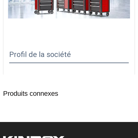
Profil de la société
Ningbo
Kinbox
Tools Technology Co., Ltd a été créé 
en 2013, spécialisé dans le traitement de produits de 
Produits connexes
fer et de tôle. Au fil des ans, il est cultivé pour devenir 
une industrie moderne et dynamique pour la 
production de chariots à outils, de l'armoire à outils, 
de panier d'outils, du système de stockage de garage 
et de l'établi, etc.