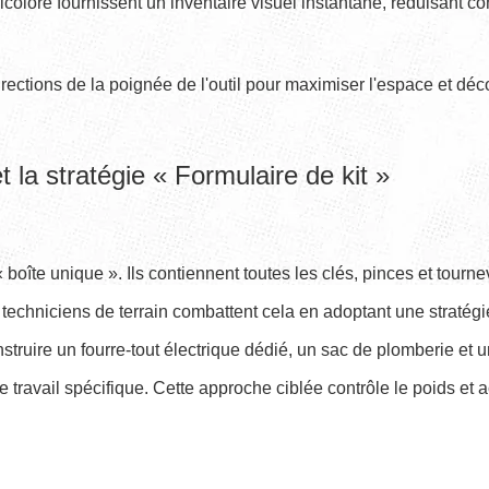
colore fournissent un inventaire visuel instantané, réduisant co
directions de la poignée de l'outil pour maximiser l'espace et déc
t la stratégie « Formulaire de kit »
boîte unique ». Ils contiennent toutes les clés, pinces et tour
chniciens de terrain combattent cela en adoptant une stratégie st
truire un fourre-tout électrique dédié, un sac de plomberie et
travail spécifique. Cette approche ciblée contrôle le poids et