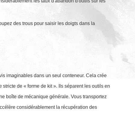
nsidérablement les taux d'abandon d'outils sur les
oupez des trous pour saisir les doigts dans la
nevis imaginables dans un seul conteneur. Cela crée
ricte de « forme de kit ». Ils séparent les outils en
 une boîte de mécanique générale. Vous transportez
 accélère considérablement la récupération des