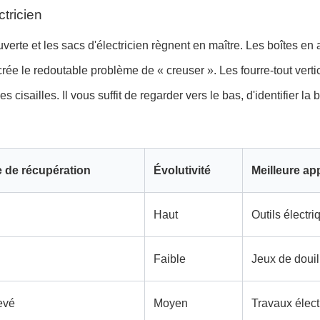
tricien
verte et les sacs d'électricien règnent en maître. Les boîtes en a
 crée le redoutable problème de « creuser ». Les fourre-tout ver
 cisailles. Il vous suffit de regarder vers le bas, d'identifier la 
e de récupération
Évolutivité
Meilleure ap
Haut
Outils électri
Faible
Jeux de douil
evé
Moyen
Travaux élect