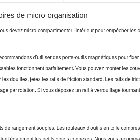
ires de micro-organisation
ous devez micro-compartimenter l'intérieur pour empêcher les out
recommandons d'utiliser des porte-outils magnétiques pour fixer l
 vissables fonctionnent parfaitement. Vous pouvez monter les co
es douilles, jetez les rails de friction standard. Les rails de fr
ge par rotation. Si vous déposez un rail à verrouillage tournant
ts de rangement souples. Les rouleaux d'outils en toile compre
 isolent également les petits objets connexes. Nous vous recomma