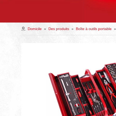
Domicile
»
Des produits
»
Boîte à outils portable